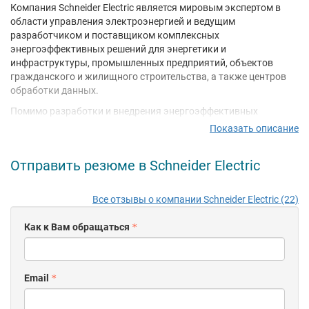
Компания Schneider Electric является мировым экспертом в
области управления электроэнергией и ведущим
разработчиком и поставщиком комплексных
энергоэффективных решений для энергетики и
инфраструктуры, промышленных предприятий, объектов
гражданского и жилищного строительства, а также центров
обработки данных.
Помимо разработки и внедрения энергоэффективных
решений компания предлагает российским клиентам
Показать описание
сервисное обслуживание, эффективную логистику,
энергоаудит и энергоменеджмент, передачу инновационных
Отправить резюме в Schneider Electric
технологий и обучение.
Schneider Electric в России:
Все отзывы о компании Schneider Electric (22)
Численность персонала Schneider Electric в России составляет
более 12 000 сотрудников, компания располагает 7 заводами,
Как к Вам обращаться
научно-исследовательским центром и 3 логистическими
центрами. Офисы компании работают в 31 городе.
Основные показатели Schneider Electric в мире:
Email
Оборот в 2013 году: 24 млрд. евро
Штат 150 000 человек более чем в 100 странах