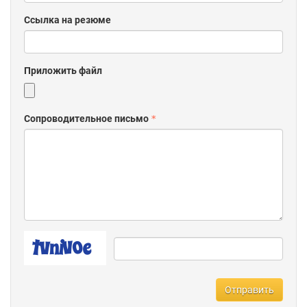
Дистрибьюторская сеть в 190 странах
Научно-исследовательские центры в 25 странах
Ссылка на резюме
Более 200 заводов по всему миру
Постоянный участник рейтинга Fortune-500
Акции Schneider Electric котируются на Парижской
Приложить файл
фондовой бирже - CAC40
Производственные площадки Schneider Electric в России
г. Казань – завод по производству распределительных
Сопроводительное письмо
устройств низкого и среднего напряжения (ячейки SM6,
OKKEN и NEXIMA)
г. Козьмодемьянск – завод «Потенциал» – производство
электроустановочных изделий российского
производства под маркой Schneider Electric. Завод
обладает наградами «Лидер Качества», неоднократно
побеждал во всероссийском конкурсе «100 лучших
товаров России» в номинации «Промышленные товары
для населения». Завод производит каждую третью
розетку или выключатель, проданную в России
г. Коммунар (Ленинградская область) – завод по
производству элегазовых моноблоков RM6 —
высоковольтного оборудования, применяемого в
Отправить
распределительных сетях для электроснабжения