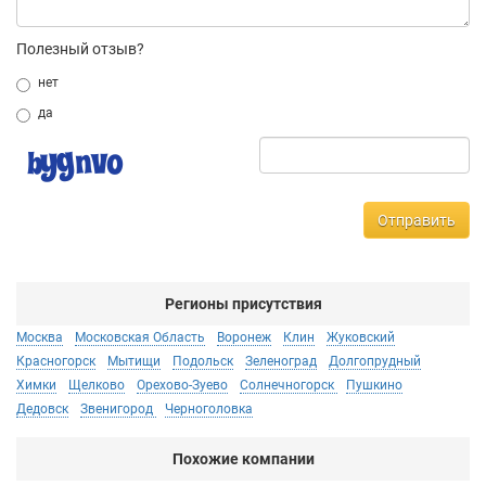
Полезный отзыв?
нет
да
Отправить
Регионы присутствия
Москва
Московская Область
Воронеж
Клин
Жуковский
Красногорск
Мытищи
Подольск
Зеленоград
Долгопрудный
Химки
Щелково
Орехово-Зуево
Солнечногорск
Пушкино
Дедовск
Звенигород
Черноголовка
Похожие компании