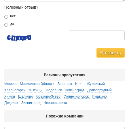
Полезный отзыв?
нет
да
Отправить
Регионы присутствия
Москва
Московская Область
Воронеж
Клин
Жуковский
Красногорск
Мытищи
Подольск
Зеленоград
Долгопрудный
Химки
Щелково
Орехово-Зуево
Солнечногорск
Пушкино
Дедовск
Звенигород
Черноголовка
Похожие компании