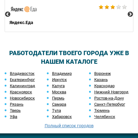
Ал
Яндекс.Еда
РАБОТОДАТЕЛИ ТВОЕГО ГОРОДА УЖЕ В
НАШЕМ КАТАЛОГЕ
Владивосток
Владимир
Воронеж
Екатеринбург
Иркутск
Казань
Калининград
Калуга
Краснодар
Красноярск
Москва
Нижний Новгород
Новосибирск
Пермь
Ростов-на-Дону
Рязань
Самара
Санкт-Петербург
Тверь
Тула
Тюмень
Уфа
Хабаровск
Челябинск
Полный список городов