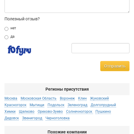
Полезный отзыв?
нет
да
Отправить
Регионы присутствия
Москва
Московская Область
Воронеж
Клин
Жуковский
Красногорск
Мытищи
Подольск
Зеленоград
Долгопрудный
Химки
Щелково
Орехово-Зуево
Солнечногорск
Пушкино
Дедовск
Звенигород
Черноголовка
Похожие компании