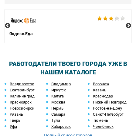
Ал
Яндекс.Еда
РАБОТОДАТЕЛИ ТВОЕГО ГОРОДА УЖЕ В
НАШЕМ КАТАЛОГЕ
Владивосток
Владимир
Воронеж
Екатеринбург
Иркутск
Казань
Калининград
Калуга
Краснодар
Красноярск
Москва
Нижний Новгород
Новосибирск
Пермь
Ростов-на-Дону
Рязань
Самара
Санкт-Петербург
Тверь
Тула
Тюмень
Уфа
Хабаровск
Челябинск
Полный список городов