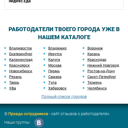
Яндекс.Еда
РАБОТОДАТЕЛИ ТВОЕГО ГОРОДА УЖЕ В
НАШЕМ КАТАЛОГЕ
Владивосток
Владимир
Воронеж
Екатеринбург
Иркутск
Казань
Калининград
Калуга
Краснодар
Красноярск
Москва
Нижний Новгород
Новосибирск
Пермь
Ростов-на-Дону
Рязань
Самара
Санкт-Петербург
Тверь
Тула
Тюмень
Уфа
Хабаровск
Челябинск
Полный список городов
©
Правда сотрудников
- сайт отзывов о работодателях.
Наши группы: