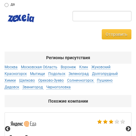
да
Отправить
Регионы присутствия
Москва
Московская Область
Воронеж
Клин
Жуковский
Красногорск
Мытищи
Подольск
Зеленоград
Долгопрудный
Химки
Щелково
Орехово-Зуево
Солнечногорск
Пушкино
Дедовск
Звенигород
Черноголовка
Похожие компании
Ал