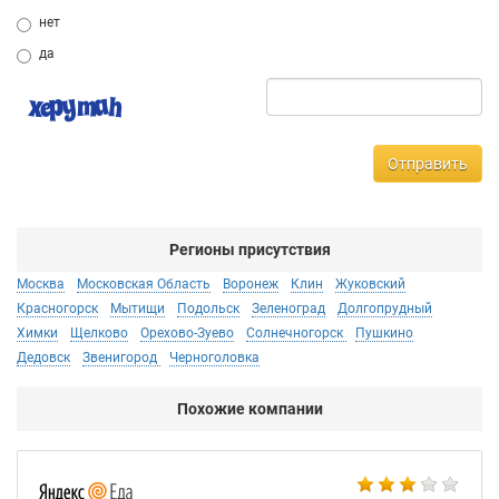
нет
да
Отправить
Регионы присутствия
Москва
Московская Область
Воронеж
Клин
Жуковский
Красногорск
Мытищи
Подольск
Зеленоград
Долгопрудный
Химки
Щелково
Орехово-Зуево
Солнечногорск
Пушкино
Дедовск
Звенигород
Черноголовка
Похожие компании
Ал