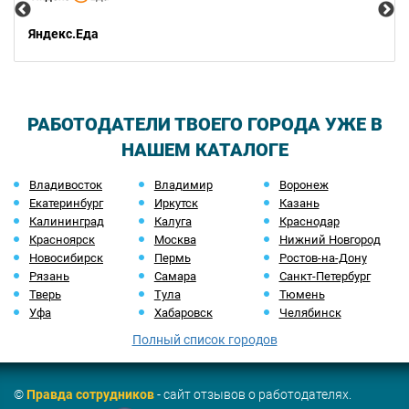
Яндекс.Еда
РАБОТОДАТЕЛИ ТВОЕГО ГОРОДА УЖЕ В
НАШЕМ КАТАЛОГЕ
Владивосток
Владимир
Воронеж
Екатеринбург
Иркутск
Казань
Калининград
Калуга
Краснодар
Красноярск
Москва
Нижний Новгород
Новосибирск
Пермь
Ростов-на-Дону
Рязань
Самара
Санкт-Петербург
Тверь
Тула
Тюмень
Уфа
Хабаровск
Челябинск
Полный список городов
©
Правда сотрудников
- сайт отзывов о работодателях.