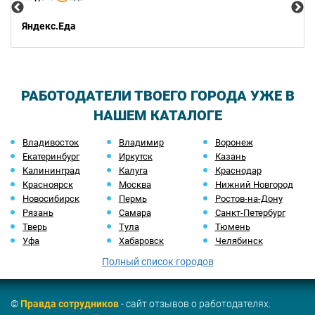
Яндекс.Еда
РАБОТОДАТЕЛИ ТВОЕГО ГОРОДА УЖЕ В
НАШЕМ КАТАЛОГЕ
Владивосток
Владимир
Воронеж
Екатеринбург
Иркутск
Казань
Калининград
Калуга
Краснодар
Красноярск
Москва
Нижний Новгород
Новосибирск
Пермь
Ростов-на-Дону
Рязань
Самара
Санкт-Петербург
Тверь
Тула
Тюмень
Уфа
Хабаровск
Челябинск
Полный список городов
©
Правда сотрудников
- сайт отзывов о работодателях.