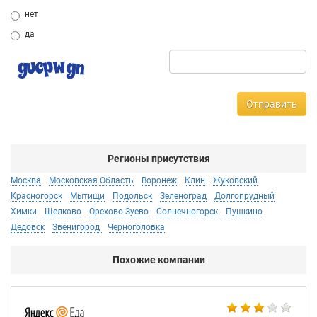
нет
да
Отправить
Регионы присутствия
Москва
Московская Область
Воронеж
Клин
Жуковский
Красногорск
Мытищи
Подольск
Зеленоград
Долгопрудный
Химки
Щелково
Орехово-Зуево
Солнечногорск
Пушкино
Дедовск
Звенигород
Черноголовка
Похожие компании
Ал