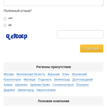
Полезный отзыв?
нет
да
Отправить
Регионы присутствия
Москва
Московская Область
Воронеж
Клин
Жуковский
Красногорск
Мытищи
Подольск
Зеленоград
Долгопрудный
Химки
Щелково
Орехово-Зуево
Солнечногорск
Пушкино
Дедовск
Звенигород
Черноголовка
Похожие компании