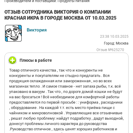
Производители и поставщики: Продукты питания
ОТЗЫВ СОТРУДНИКА ВИКТОРИЯ О КОМПАНИИ
КРАСНАЯ ИКРА В ГОРОДЕ МОСКВА ОТ 10.03.2025
Виктория
23:38 10.03.2025
Город: Москва
Отзыв №625270
Плюсы в работе
Товар отличного качества , так что и конкуренты не
конкуренты и покупателям не стыдно предлагать . Вся
продукция охлажденная или замороженная , но во всех
магазинах тепло . И самое главное - нет запаха рыбы, т.к. всё
упаковано в вакуум . Так что , по дороге домой кошки не будут
на вас бросаться ! Всё необходимое для комфортной работы
предоставляется по первой просьбе : : униформа , расходники
, оборудование . На каждой т.т. есть место приёма пищи с
чайником и микроволновкой . Управляющие все отзывчивые
, решат любую проблему: найдут подработку , дадут выходной,
донесут проблемы личного характера до руководства
.Руководство отличное , здесь ценят хороших работников и