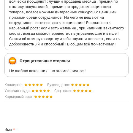
всячески поощряют : лучший продавец месяца , премия по
отклику покупателей , премия по продажам акционных
товаров , всевозможные интересные конкурсы с ценными
призами среди сотрудников ! Ни чего не вешают на
сотрудников - есть возвраты и списание ! Реально есть
карьерный рост : если есть желание , при наличии вакантного
места , всегда можно перевестись в управляющие и выше !
Скажи об этом руководству и тебя научат и повысят , если ты
добросовестный и способный ! В общем всё по-честному !
Отрицательные стороны
Не люблю кокошник - но это моё личное !
Коллектив:
Руководство:
Условия труда:
Соц.пакет:
Карьерный рост:
Имя