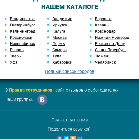
НАШЕМ КАТАЛОГЕ
Владивосток
Владимир
Воронеж
Екатеринбург
Иркутск
Казань
Калининград
Калуга
Краснодар
Красноярск
Москва
Нижний Новгород
Новосибирск
Пермь
Ростов-на-Дону
Рязань
Самара
Санкт-Петербург
Тверь
Тула
Тюмень
Уфа
Хабаровск
Челябинск
Полный список городов
©
Правда сотрудников
- сайт отзывов о работодателях.
Наши группы:
Связаться с нами
Поделиться ссылкой: