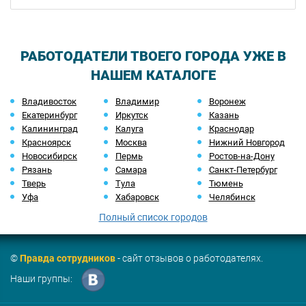
РАБОТОДАТЕЛИ ТВОЕГО ГОРОДА УЖЕ В
НАШЕМ КАТАЛОГЕ
Владивосток
Владимир
Воронеж
Екатеринбург
Иркутск
Казань
Калининград
Калуга
Краснодар
Красноярск
Москва
Нижний Новгород
Новосибирск
Пермь
Ростов-на-Дону
Рязань
Самара
Санкт-Петербург
Тверь
Тула
Тюмень
Уфа
Хабаровск
Челябинск
Полный список городов
©
Правда сотрудников
- сайт отзывов о работодателях.
Наши группы: