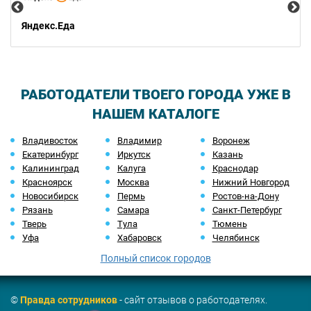
Яндекс.Еда
РАБОТОДАТЕЛИ ТВОЕГО ГОРОДА УЖЕ В
НАШЕМ КАТАЛОГЕ
Владивосток
Владимир
Воронеж
Екатеринбург
Иркутск
Казань
Калининград
Калуга
Краснодар
Красноярск
Москва
Нижний Новгород
Новосибирск
Пермь
Ростов-на-Дону
Рязань
Самара
Санкт-Петербург
Тверь
Тула
Тюмень
Уфа
Хабаровск
Челябинск
Полный список городов
©
Правда сотрудников
- сайт отзывов о работодателях.