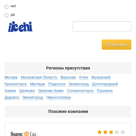
нет
да
Отправить
Регионы присутствия
Москва
Московская Область
Воронеж
Клин
Жуковский
Красногорск
Мытищи
Подольск
Зеленоград
Долгопрудный
Химки
Щелково
Орехово-Зуево
Солнечногорск
Пушкино
Дедовск
Звенигород
Черноголовка
Похожие компании
Ал