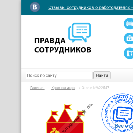
Отзывы сотрудников о работодателях 
Найти
Главная
Красная икра
Отзыв №622547
Все от