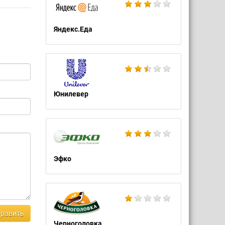
Яндекс.Еда
Юнилевер
Эфко
равить
Черноголовка