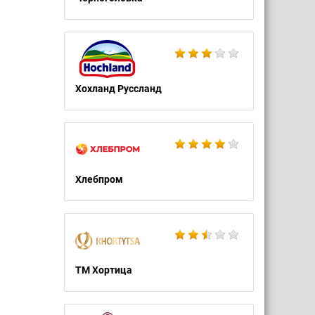
Хохланд Руссланд
Хлебпром
ТМ Хортица