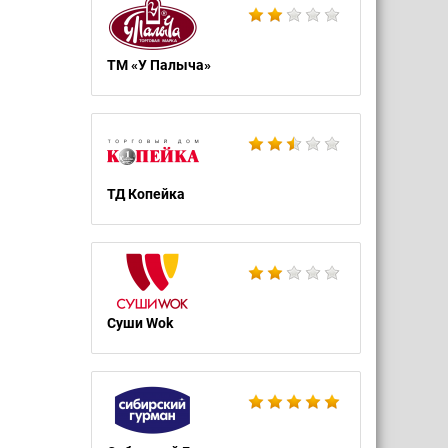
ТМ «У Палыча»
ТД Копейка
Суши Wok