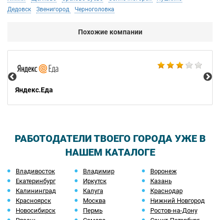
Дедовск
Звенигород
Черноголовка
Похожие компании
Ал
Яндекс.Еда
РАБОТОДАТЕЛИ ТВОЕГО ГОРОДА УЖЕ В
НАШЕМ КАТАЛОГЕ
Владивосток
Владимир
Воронеж
Екатеринбург
Иркутск
Казань
Калининград
Калуга
Краснодар
Красноярск
Москва
Нижний Новгород
Новосибирск
Пермь
Ростов-на-Дону