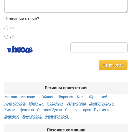
Полезный отзыв?
нет
да
Отправить
Регионы присутствия
Москва
Московская Область
Воронеж
Клин
Жуковский
Красногорск
Мытищи
Подольск
Зеленоград
Долгопрудный
Химки
Щелково
Орехово-Зуево
Солнечногорск
Пушкино
Дедовск
Звенигород
Черноголовка
Похожие компании