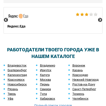
Ал
Яндекс.Еда
РАБОТОДАТЕЛИ ТВОЕГО ГОРОДА УЖЕ В
НАШЕМ КАТАЛОГЕ
Владивосток
Владимир
Воронеж
Екатеринбург
Иркутск
Казань
Калининград
Калуга
Краснодар
Красноярск
Москва
Нижний Новгород
Новосибирск
Пермь
Ростов-на-Дону
Рязань
Самара
Санкт-Петербург
Тверь
Тула
Тюмень
Уфа
Хабаровск
Челябинск
Полный список городов