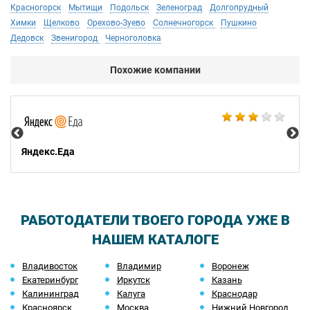
Красногорск
Мытищи
Подольск
Зеленоград
Долгопрудный
Химки
Щелково
Орехово-Зуево
Солнечногорск
Пушкино
Дедовск
Звенигород
Черноголовка
Похожие компании
Ал
Яндекс.Еда
РАБОТОДАТЕЛИ ТВОЕГО ГОРОДА УЖЕ В
НАШЕМ КАТАЛОГЕ
Владивосток
Владимир
Воронеж
Екатеринбург
Иркутск
Казань
Калининград
Калуга
Краснодар
Красноярск
Москва
Нижний Новгород