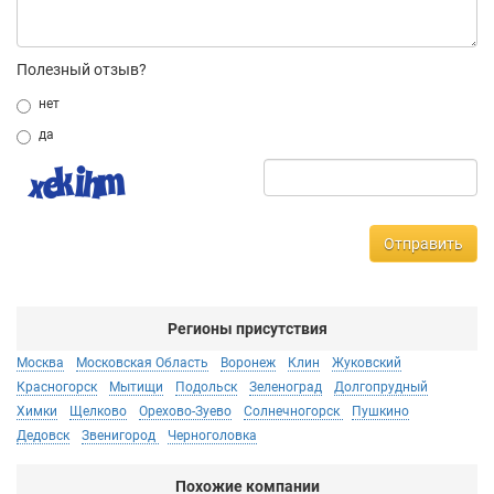
Полезный отзыв?
нет
да
Отправить
Регионы присутствия
Москва
Московская Область
Воронеж
Клин
Жуковский
Красногорск
Мытищи
Подольск
Зеленоград
Долгопрудный
Химки
Щелково
Орехово-Зуево
Солнечногорск
Пушкино
Дедовск
Звенигород
Черноголовка
Похожие компании