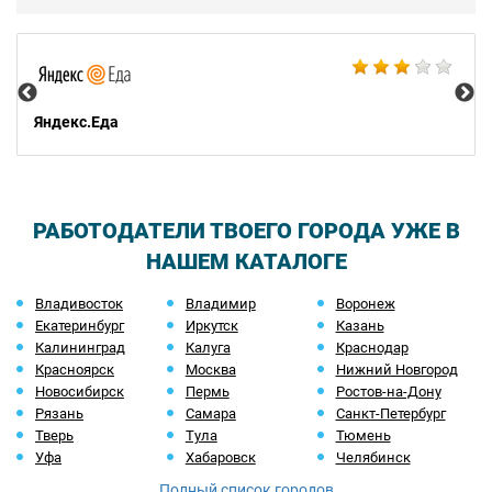
Ал
Яндекс.Еда
РАБОТОДАТЕЛИ ТВОЕГО ГОРОДА УЖЕ В
НАШЕМ КАТАЛОГЕ
Владивосток
Владимир
Воронеж
Екатеринбург
Иркутск
Казань
Калининград
Калуга
Краснодар
Красноярск
Москва
Нижний Новгород
Новосибирск
Пермь
Ростов-на-Дону
Рязань
Самара
Санкт-Петербург
Тверь
Тула
Тюмень
Уфа
Хабаровск
Челябинск
Полный список городов