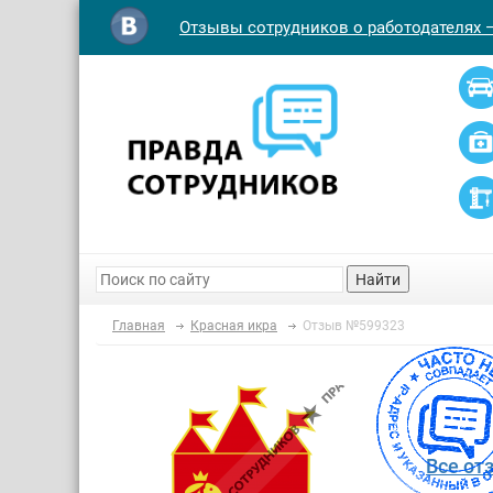
Отзывы сотрудников о работодателях 
Найти
Главная
Красная икра
Отзыв №599323
Все от