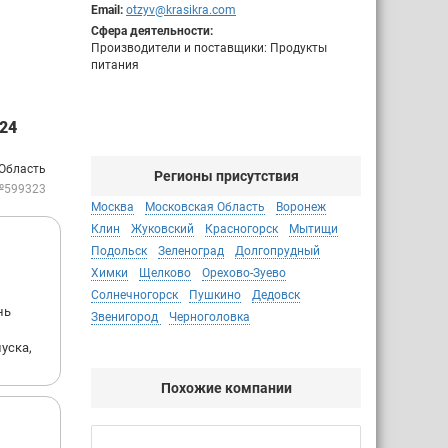
Email:
otzyv@krasikra.com
Сфера деятельности:
Производители и поставщики: Продукты
питания
24
 Область
Регионы присутствия
№599323
Москва
Московская Область
Воронеж
Клин
Жуковский
Красногорск
Мытищи
Подольск
Зеленоград
Долгопрудный
Химки
Щелково
Орехово-Зуево
Солнечногорск
Пушкино
Дедовск
нь
Звенигород
Черноголовка
уска,
Похожие компании