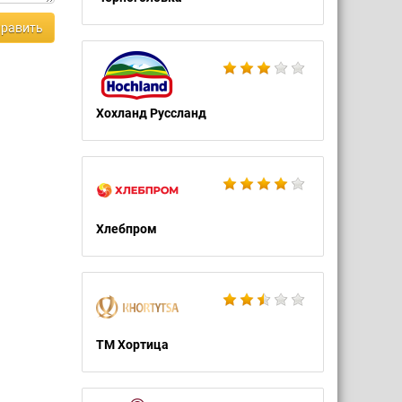
равить
Хохланд Руссланд
Хлебпром
ТМ Хортица