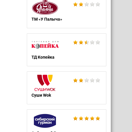
ТМ «У Палыча»
ТД Копейка
Суши Wok