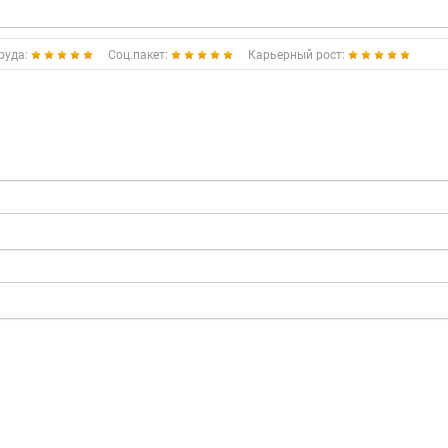
руда:
Соц.пакет:
Карьерный рост: