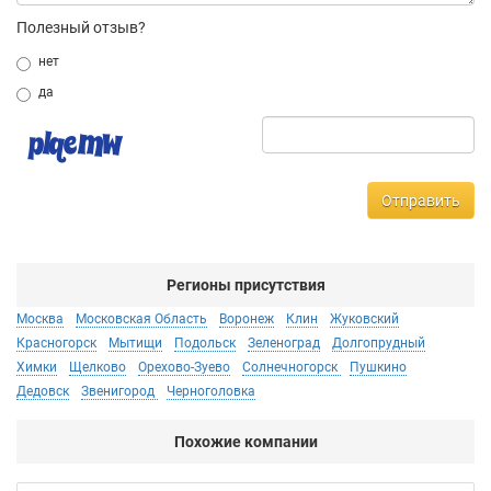
Полезный отзыв?
нет
да
Отправить
Регионы присутствия
Москва
Московская Область
Воронеж
Клин
Жуковский
Красногорск
Мытищи
Подольск
Зеленоград
Долгопрудный
Химки
Щелково
Орехово-Зуево
Солнечногорск
Пушкино
Дедовск
Звенигород
Черноголовка
Похожие компании