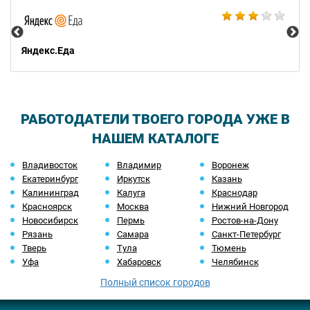
Ал
Яндекс.Еда
РАБОТОДАТЕЛИ ТВОЕГО ГОРОДА УЖЕ В
НАШЕМ КАТАЛОГЕ
Владивосток
Владимир
Воронеж
Екатеринбург
Иркутск
Казань
Калининград
Калуга
Краснодар
Красноярск
Москва
Нижний Новгород
Новосибирск
Пермь
Ростов-на-Дону
Рязань
Самара
Санкт-Петербург
Тверь
Тула
Тюмень
Уфа
Хабаровск
Челябинск
Полный список городов