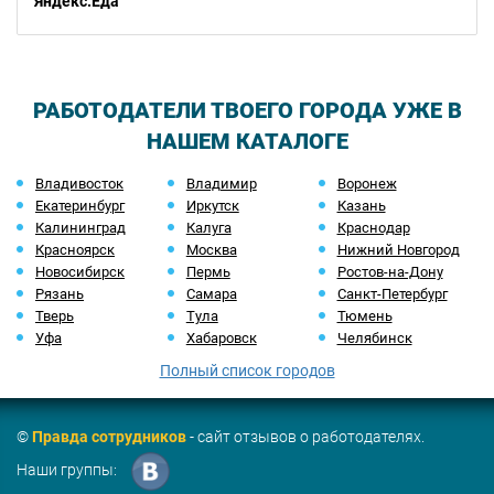
Яндекс.Еда
РАБОТОДАТЕЛИ ТВОЕГО ГОРОДА УЖЕ В
НАШЕМ КАТАЛОГЕ
Владивосток
Владимир
Воронеж
Екатеринбург
Иркутск
Казань
Калининград
Калуга
Краснодар
Красноярск
Москва
Нижний Новгород
Новосибирск
Пермь
Ростов-на-Дону
Рязань
Самара
Санкт-Петербург
Тверь
Тула
Тюмень
Уфа
Хабаровск
Челябинск
Полный список городов
©
Правда сотрудников
- сайт отзывов о работодателях.
Наши группы: