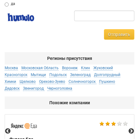
да
Отправить
Регионы присутствия
Москва
Московская Область
Воронеж
Клин
Жуковский
Красногорск
Мытищи
Подольск
Зеленоград
Долгопрудный
Химки
Щелково
Орехово-Зуево
Солнечногорск
Пушкино
Дедовск
Звенигород
Черноголовка
Похожие компании
Ал