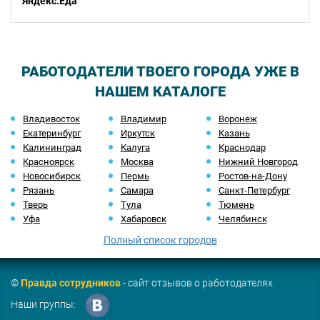
Яндекс.Еда
РАБОТОДАТЕЛИ ТВОЕГО ГОРОДА УЖЕ В
НАШЕМ КАТАЛОГЕ
Владивосток
Владимир
Воронеж
Екатеринбург
Иркутск
Казань
Калининград
Калуга
Краснодар
Красноярск
Москва
Нижний Новгород
Новосибирск
Пермь
Ростов-на-Дону
Рязань
Самара
Санкт-Петербург
Тверь
Тула
Тюмень
Уфа
Хабаровск
Челябинск
Полный список городов
©
Правда сотрудников
- сайт отзывов о работодателях.
Наши группы: