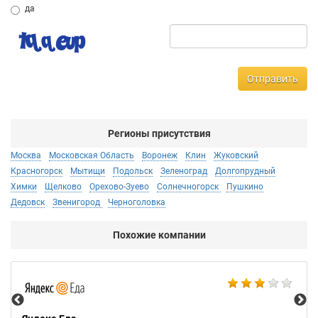
да
Отправить
Регионы присутствия
Москва
Московская Область
Воронеж
Клин
Жуковский
Красногорск
Мытищи
Подольск
Зеленоград
Долгопрудный
Химки
Щелково
Орехово-Зуево
Солнечногорск
Пушкино
Дедовск
Звенигород
Черноголовка
Похожие компании
Ал