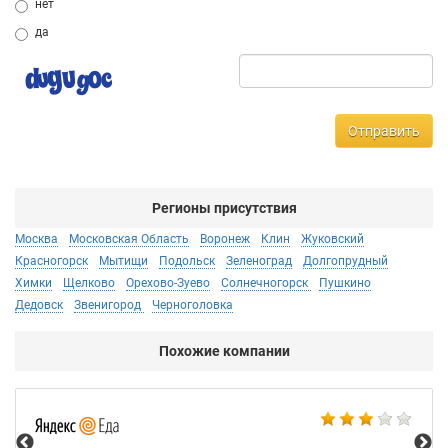
нет
да
Отправить
Регионы присутствия
Москва
Московская Область
Воронеж
Клин
Жуковский
Красногорск
Мытищи
Подольск
Зеленоград
Долгопрудный
Химки
Щелково
Орехово-Зуево
Солнечногорск
Пушкино
Дедовск
Звенигород
Черноголовка
Похожие компании
Ал