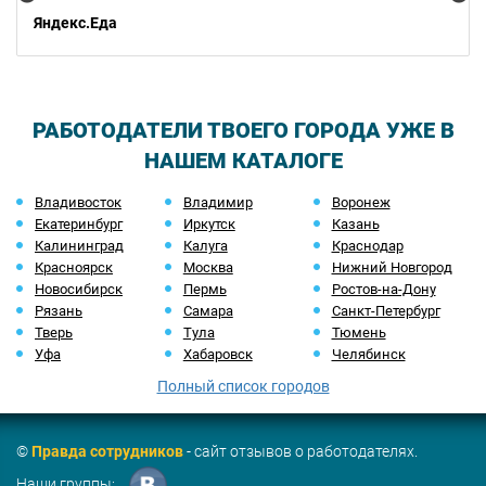
Яндекс.Еда
РАБОТОДАТЕЛИ ТВОЕГО ГОРОДА УЖЕ В
НАШЕМ КАТАЛОГЕ
Владивосток
Владимир
Воронеж
Екатеринбург
Иркутск
Казань
Калининград
Калуга
Краснодар
Красноярск
Москва
Нижний Новгород
Новосибирск
Пермь
Ростов-на-Дону
Рязань
Самара
Санкт-Петербург
Тверь
Тула
Тюмень
Уфа
Хабаровск
Челябинск
Полный список городов
©
Правда сотрудников
- сайт отзывов о работодателях.
Наши группы: