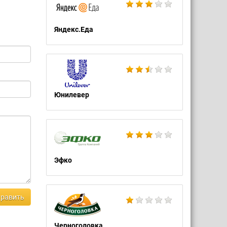
Яндекс.Еда
Юнилевер
Эфко
равить
Черноголовка