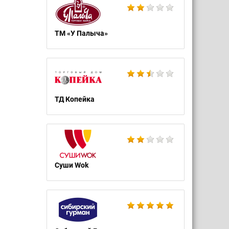
ТМ «У Палыча»
ТД Копейка
Суши Wok