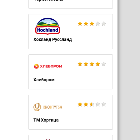
Хохланд Руссланд
Хлебпром
ТМ Хортица