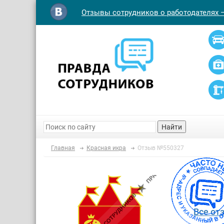
Отзывы сотрудников о работодателях 
Найти
Главная
Красная икра
Отзыв №550327
Все от