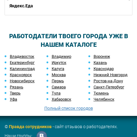
Яндекс.Еда
РАБОТОДАТЕЛИ ТВОЕГО ГОРОДА УЖЕ В
НАШЕМ КАТАЛОГЕ
Владивосток
Владимир
Воронеж
Екатеринбург
Иркутск
Казань
Калининград
Калуга
Краснодар
Красноярск
Москва
Нижний Новгород
Новосибирск
Пермь
Ростов-на-Дону
Рязань
Самара
Санкт-Петербург
Тверь
Тула
Тюмень
Уфа
Хабаровск
Челябинск
Полный список городов
©
Правда сотрудников
- сайт отзывов о работодателях.
Наши группы: