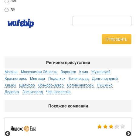
нет
да
Отправить
Регионы присутствия
Москва
Московская Область
Воронеж
Клин
Жуковский
Красногорск
Мытищи
Подольск
Зеленоград
Долгопрудный
Химки
Щелково
Орехово-Зуево
Солнечногорск
Пушкино
Дедовск
Звенигород
Черноголовка
Похожие компании
Ал