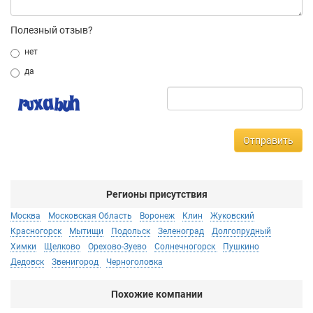
Полезный отзыв?
нет
да
Отправить
Регионы присутствия
Москва
Московская Область
Воронеж
Клин
Жуковский
Красногорск
Мытищи
Подольск
Зеленоград
Долгопрудный
Химки
Щелково
Орехово-Зуево
Солнечногорск
Пушкино
Дедовск
Звенигород
Черноголовка
Похожие компании