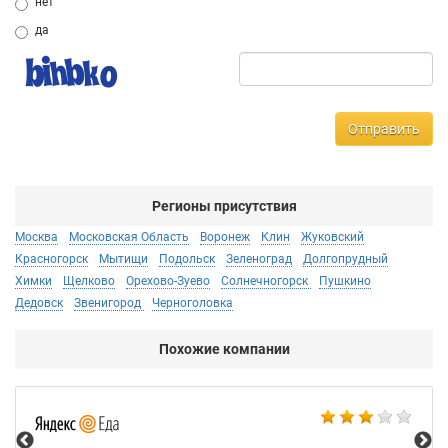
нет
да
Отправить
Регионы присутствия
Москва
Московская Область
Воронеж
Клин
Жуковский
Красногорск
Мытищи
Подольск
Зеленоград
Долгопрудный
Химки
Щелково
Орехово-Зуево
Солнечногорск
Пушкино
Дедовск
Звенигород
Черноголовка
Похожие компании
Ал