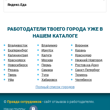
Яндекс.Еда
РАБОТОДАТЕЛИ ТВОЕГО ГОРОДА УЖЕ В
НАШЕМ КАТАЛОГЕ
Владивосток
Владимир
Воронеж
Екатеринбург
Иркутск
Казань
Калининград
Калуга
Краснодар
Красноярск
Москва
Нижний Новгород
Новосибирск
Пермь
Ростов-на-Дону
Рязань
Самара
Санкт-Петербург
Тверь
Тула
Тюмень
Уфа
Хабаровск
Челябинск
Полный список городов
©
Правда сотрудников
- сайт отзывов о работодателях.
Наши группы: