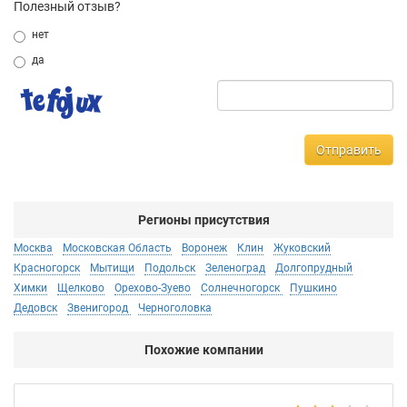
Полезный отзыв?
нет
да
Отправить
Регионы присутствия
Москва
Московская Область
Воронеж
Клин
Жуковский
Красногорск
Мытищи
Подольск
Зеленоград
Долгопрудный
Химки
Щелково
Орехово-Зуево
Солнечногорск
Пушкино
Дедовск
Звенигород
Черноголовка
Похожие компании
Ал