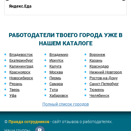
Яндекс.Еда
РАБОТОДАТЕЛИ ТВОЕГО ГОРОДА УЖЕ В
НАШЕМ КАТАЛОГЕ
Владивосток
Владимир
Воронеж
Екатеринбург
Иркутск
Казань
Калининград
Калуга
Краснодар
Красноярск
Москва
Нижний Новгород
Новосибирск
Пермь
Ростов-на-Дону
Рязань
Самара
Санкт-Петербург
Тверь
Тула
Тюмень
Уфа
Хабаровск
Челябинск
Полный список городов
©
Правда сотрудников
- сайт отзывов о работодателях.
Наши группы: