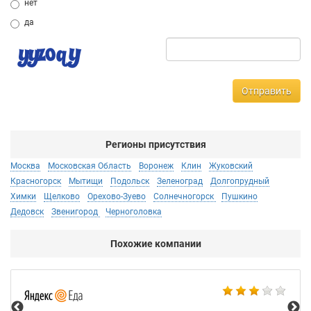
нет
да
Отправить
Регионы присутствия
Москва
Московская Область
Воронеж
Клин
Жуковский
Красногорск
Мытищи
Подольск
Зеленоград
Долгопрудный
Химки
Щелково
Орехово-Зуево
Солнечногорск
Пушкино
Дедовск
Звенигород
Черноголовка
Похожие компании
Ал