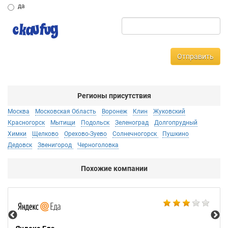
да
Отправить
Регионы присутствия
Москва
Московская Область
Воронеж
Клин
Жуковский
Красногорск
Мытищи
Подольск
Зеленоград
Долгопрудный
Химки
Щелково
Орехово-Зуево
Солнечногорск
Пушкино
Дедовск
Звенигород
Черноголовка
Похожие компании
Ал