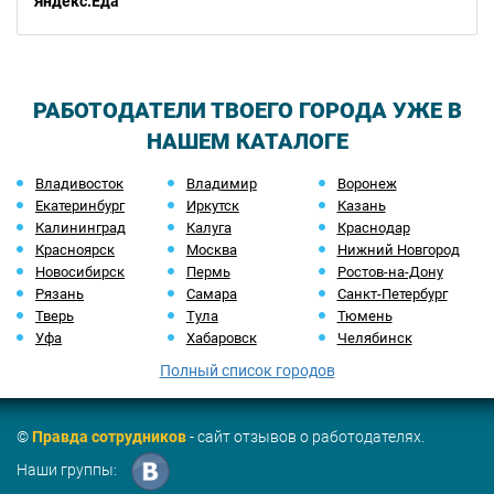
Яндекс.Еда
РАБОТОДАТЕЛИ ТВОЕГО ГОРОДА УЖЕ В
НАШЕМ КАТАЛОГЕ
Владивосток
Владимир
Воронеж
Екатеринбург
Иркутск
Казань
Калининград
Калуга
Краснодар
Красноярск
Москва
Нижний Новгород
Новосибирск
Пермь
Ростов-на-Дону
Рязань
Самара
Санкт-Петербург
Тверь
Тула
Тюмень
Уфа
Хабаровск
Челябинск
Полный список городов
©
Правда сотрудников
- сайт отзывов о работодателях.
Наши группы: