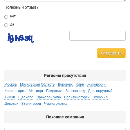
Полезный отзыв?
нет
да
Отправить
Регионы присутствия
Москва
Московская Область
Воронеж
Клин
Жуковский
Красногорск
Мытищи
Подольск
Зеленоград
Долгопрудный
Химки
Щелково
Орехово-Зуево
Солнечногорск
Пушкино
Дедовск
Звенигород
Черноголовка
Похожие компании