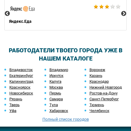
Ал
Яндекс.Еда
РАБОТОДАТЕЛИ ТВОЕГО ГОРОДА УЖЕ В
НАШЕМ КАТАЛОГЕ
Владивосток
Владимир
Воронеж
Екатеринбург
Иркутск
Казань
Калининград
Калуга
Краснодар
Красноярск
Москва
Нижний Новгород
Новосибирск
Пермь
Ростов-на-Дону
Рязань
Самара
Санкт-Петербург
Тверь
Тула
Тюмень
Уфа
Хабаровск
Челябинск
Полный список городов