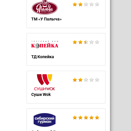
ТМ «У Палыча»
ТД Копейка
Суши Wok