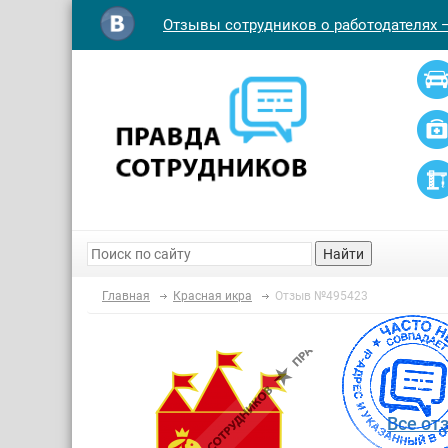
Отзывы сотрудников о работодателях 
Найти
Главная
Красная икра
Отзыв №495423
Все от