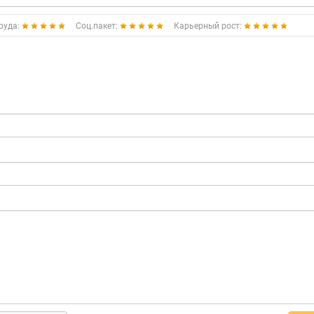
руда:
Соц.пакет:
Карьерный рост: