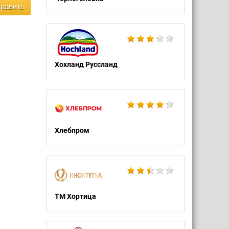
равить
Хохланд Руссланд
Хлебпром
ТМ Хортица