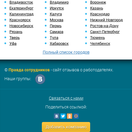
Владивосток
Владимир
Воронеж
Екатеринбург
Иркутск
Казань
Калининград
Калуга
Краснодар
Красноярск
Москва
Нижний Новгород
Новосибирск
Пермь
Ростов-на-Дону
Рязань
Самара
Санкт-Петербург
Тверь
Тула
Тюмень
Уфа
Хабаровск
Челябинск
Полный список городов
©
Правда сотрудников
- сайт отзывов о работодателях.
Наши группы:
Связаться с нами
Поделиться ссылкой:
Добавить компанию