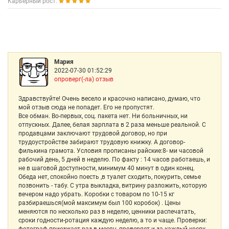
Карьерный рост:
Мария
2022-07-30 01:52:29
опроверг(-ла) отзыв
Здравствуйте! Очень весело и красочно написано, думаю, что
мой отзыв сюда не попадет. Его не пропустят.
Все обман. Во-первых, соц. пакета нет. Ни больничных, ни
отпускных. Далее, белая зарплата в 2 раза меньше реальной. С
продавцами заключают трудовой договор, но при
трудоустройстве забирают трудовую книжку. А договор-
филькина грамота. Условия прописаны райские:8- ми часовой
рабочий день, 5 дней в неделю. По факту : 14 часов работаешь, и
не в шаговой доступности, минимум 40 минут в один конец.
Обеда нет, спокойно поесть ,в туалет сходить, покурить, семье
позвонить - табу. С утра выкладка, витрину разложить, которую
вечером надо убрать. Коробки с товаром по 10-15 кг
разбираешься(мой максимум был 100 коробок) . Цены
меняются по несколько раз в неделю, ценники распечатать,
сроки годности-ротация каждую неделю, а то и чаще. Проверки: