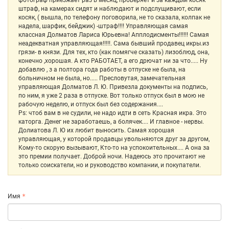
фотограф приезжает раз в месяц, проверяет и за каждый косяк
штраф, на камерах сидят и наблюдают и подслущивают, если
косяк, ( вышла, по телефону поговорила, не то сказала, колпак не
надела, шарфик, бейджик) -штраф!!!! Управляющая самая
классная Долматов Лариса Юрьевна! Апплодисменты!!!!!! Самая
неадекватная управляющая!!!!!. Сама бывший продавец икры.из
грязи- в князи. Для тех, кто (как помягче сказать) лизоблюд, она,
конечно ,хорошая. А кто РАБОТАЕТ, а его дрючат ни за что..... Ну
добавлю , з а полтора года работы в отпуске не была, на
больничном не была, но..... Пресловутая, замечательная
управляющая Долматов Л. Ю. Привезла документы на подпись,
по ним, я уже 2 раза в отпуске. Вот только отпуск был в мою не
рабочую неделю, и отпуск был без содержания....
Ps: чтоб вам в не судили, не надо идти в сеть Красная икра. Это
каторга. Денег не заработаешь, а болячек.... И главное - нервы.
Долиатова Л. Ю их любит выносить. Самая хорошая
управляющая, у которой продавцы увольняются друг за другом,
Кому-то скорую вызывают, Кто-то на успокоительных.... А она за
это премии получает. Доброй ночи. Надеюсь это прочитают не
только соискатели, но и руководство компании, и покупатели.
Имя