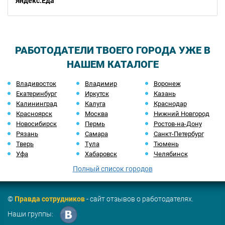
Яндекс.Еда
РАБОТОДАТЕЛИ ТВОЕГО ГОРОДА УЖЕ В
НАШЕМ КАТАЛОГЕ
Владивосток
Владимир
Воронеж
Екатеринбург
Иркутск
Казань
Калининград
Калуга
Краснодар
Красноярск
Москва
Нижний Новгород
Новосибирск
Пермь
Ростов-на-Дону
Рязань
Самара
Санкт-Петербург
Тверь
Тула
Тюмень
Уфа
Хабаровск
Челябинск
Полный список городов
©
Правда сотрудников
- сайт отзывов о работодателях.
Наши группы: