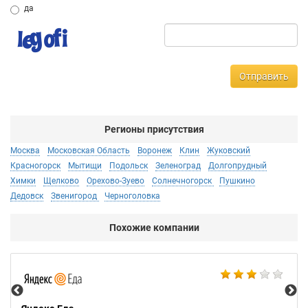
да
Отправить
Регионы присутствия
Москва
Московская Область
Воронеж
Клин
Жуковский
Красногорск
Мытищи
Подольск
Зеленоград
Долгопрудный
Химки
Щелково
Орехово-Зуево
Солнечногорск
Пушкино
Дедовск
Звенигород
Черноголовка
Похожие компании
Ал