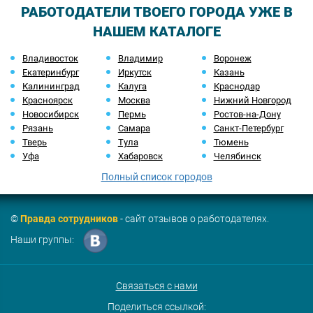
РАБОТОДАТЕЛИ ТВОЕГО ГОРОДА УЖЕ В
НАШЕМ КАТАЛОГЕ
Владивосток
Владимир
Воронеж
Екатеринбург
Иркутск
Казань
Калининград
Калуга
Краснодар
Красноярск
Москва
Нижний Новгород
Новосибирск
Пермь
Ростов-на-Дону
Рязань
Самара
Санкт-Петербург
Тверь
Тула
Тюмень
Уфа
Хабаровск
Челябинск
Полный список городов
©
Правда сотрудников
- сайт отзывов о работодателях.
Наши группы:
Связаться с нами
Поделиться ссылкой: