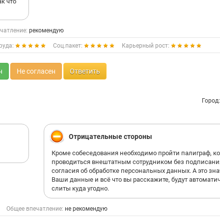
к что
чатление:
рекомендую
руда:
Соц.пакет:
Карьерный рост:
н
Не согласен
Ответить
Город
Отрицательные стороны
Кроме собеседования необходимо пройти палиграф, к
проводиться внештатным сотрудником без подписани
согласия об обработке персональных данных. А это зн
Ваши данные и всё что вы расскажите, будут автомати
слиты куда угодно.
Общее впечатление:
не рекомендую