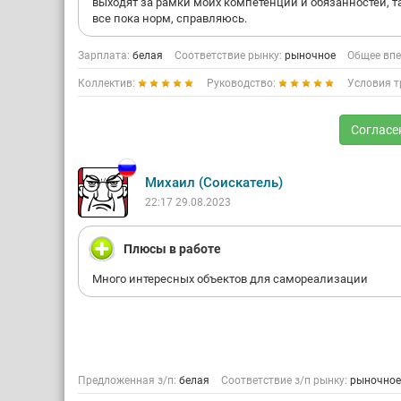
выходят за рамки моих компетенций и обязанностей, та
все пока норм, справляюсь.
Зарплата:
белая
Соответствие рынку:
рыночное
Общее впе
Коллектив:
Руководство:
Условия т
Согласе
Михаил (Соискатель)
22:17 29.08.2023
Плюсы в работе
Много интересных объектов для самореализации
Предложенная з/п:
белая
Соответствие з/п рынку:
рыночное