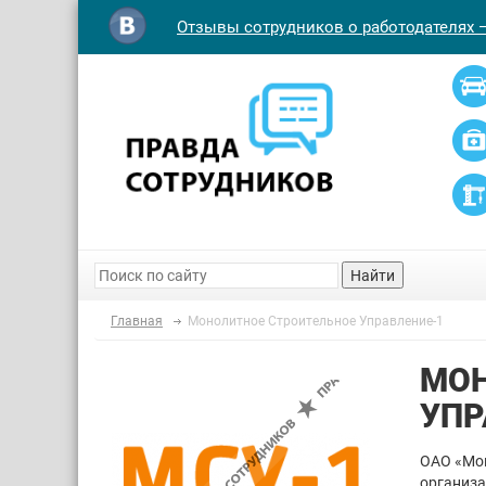
Отзывы сотрудников о работодателях 
Найти
Главная
Монолитное Строительное Управление-1
МОН
УПР
ОАО «Мон
организа