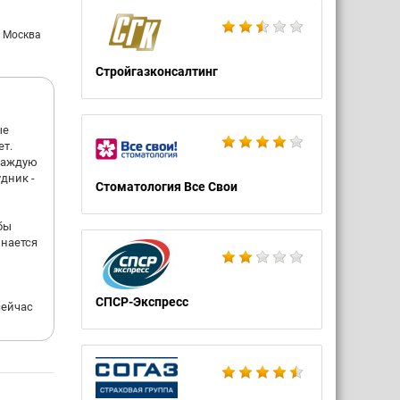
: Москва
Стройгазконсалтинг
ые
ет.
 каждую
удник -
Стоматология Все Свои
бы
инается
СПСР-Экспресс
сейчас