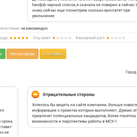
handjob черный список,я сначала не поверил а сейчас 
знаю,сейчас еще посмотрим сколько выплатят при
увольнение
печатление:
не рекомендую
руда:
Соц.пакет:
Карьерный рост:
н
Не согласен
Ответить
Город
Отрицательные стороны
Хотелось бы видеть на сайте компании, больше новост
ого
информации о проектах которые выполняют. Думаю эт
привлечет потенциальных кандидатов, более понятны 
 срока.
возможности и перспективы работы в МСУ-1
ставит
но не