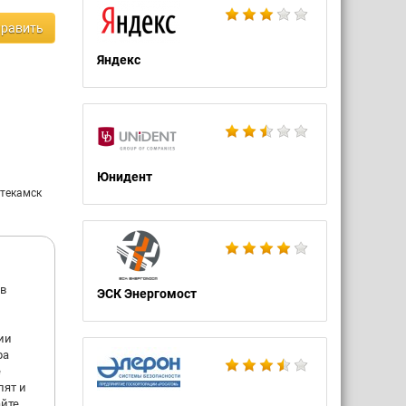
равить
Яндекс
Юнидент
фтекамск
 в
ЭСК Энергомост
ии
ра
е
лят и
айте