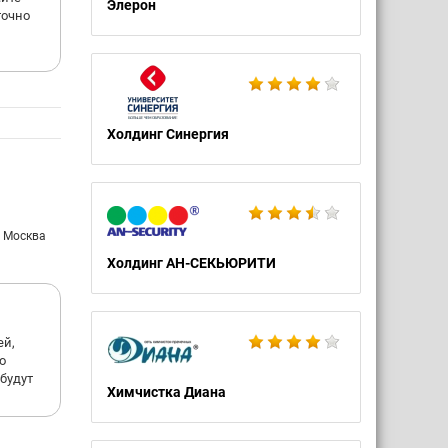
Элерон
точно
Холдинг Синергия
: Москва
Холдинг АН-СЕКЬЮРИТИ
ей,
о
будут
Химчистка Диана