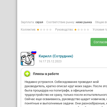
Зарплата:
серая
Соответствие рынку:
ниже рынка
Общее в
Коллектив:
Руководство:
Условия т
Согласе
Кирилл (Сотрудник)
16:17 25.12.2023
Плюсы в работе
Недавно устроился. Собеседование проводил мой
руководитель, кратко описал круг моих задач. После эт
была процедура на полиграфе, а официальное
трудоустройство не сразу, только после испытательного
Сейчас еще осваиваюсь, руководство щадит новичков, 
понятные и выполнимые задачи. Они разнообразные, 