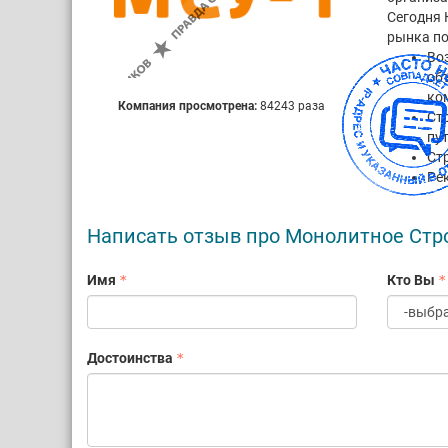
Сегодня 
рынка по
Во
об
ко
Компания просмотрена:
84243 раза
Ст
пу
Ст
Ре
Написать отзыв про Монолитное Стр
Имя
Кто Вы
Достоинства