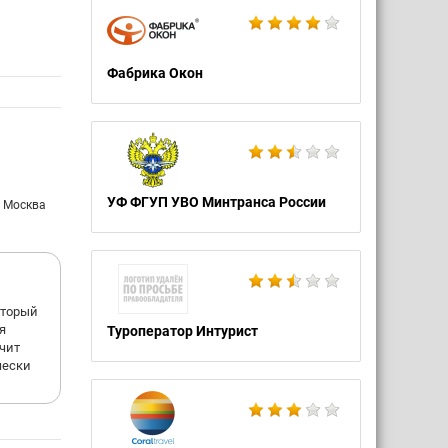
Фабрика Окон
УФ ФГУП УВО Минтранса России
: Москва
оторый
я
Туроператор Интурист
ачит
чески