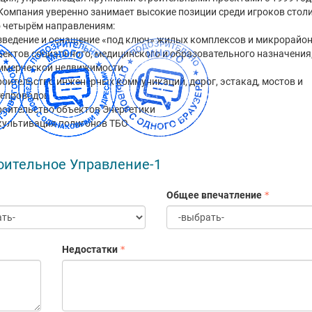
Компания уверенно занимает высокие позиции среди игроков стол
 четырём направлениям:
зведение и оснащение «под ключ» жилых комплексов и микрорайон
ъектов социального, медицинского и образовательного назначения
ммерческой недвижимости
роительство инженерных коммуникаций, дорог, эстакад, мостов и
тепроводов
роительство объектов Энергетики
культивация полигонов ТБО
оительное Управление-1
Общее впечатление
Недостатки