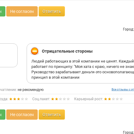
н
Не согласен
Ответить
Город
Отрицательные стороны
Людей работающих в этой компании не ценят. Каждый
работает по принципу: "Моя хата с краю, ничего не знаю
Руководство зарабатывает деньги-это основополагаю
принцип в этой компании
чатление:
не рекомендую
Все отзывы с эт
руда:
Соц.пакет:
Карьерный рост:
н
Не согласен
Ответить
Город