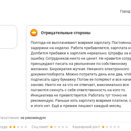
Город
Отрицательные стороны
Полгода не выплачивают вовремя зарплату. Постоянн
задержки на неделю. Работа прибавляется, зарплата н
Долбится прибавки к зарплате нереально. Штрафы за
ошибку. Сотрудников никто не ценит. Не нравится сотр
принцждают писать на увольнение по собственному
желанию. Бюрократия жуткая. Никакого электронного
документооборота. Можно потратить день или два, что
подписать одну бумажку. Потом ее потеряют и все нач
заново. Никто ни за что не отвечает, максимально все
пытаются скинуть с себя ответственность на кого то.
Инициатива не приветствуется. Работать тут точно не
рекомендую. Раньше хоть зарплату вовремя платили, 
и этого нет. Ещё и премии лишают каждый месяц.
печатление:
не рекомендую
руда:
Соц.пакет:
Карьерный рост: