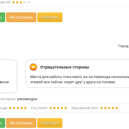
ник HR:
н
Не согласен
Ответить
Город
Отрицательные стороны
Места для работы пока мало, из-за переезда нескольк
ивные
этажей все сейчас сидят друг у друга на головах
чатление:
рекомендую
руда:
Соц.пакет:
Карьерный рост:
н
Не согласен
Ответить