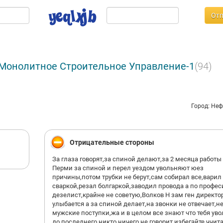
Отп
 Монолитное Строительное Управление-1
(94)
Город: Не
Отрицательные стороны
За глаза говорят,за спиной делают,за 2 месяца работы
Перми за спиной и перел уездом увольняют юез
причины,потом трубки не берут,сам собирал все,варил
сваркой,резал болгаркой,заводил провода а по профес
дезелист,крайне не советую,Волков Н зам ген директо
улыбается а за спиной делает,на звонки не отвечает,н
мужские поступки,жа и в целом все знают что тебя уво
до последнего никто ничего не говорит,избегайте,ччит