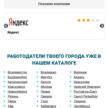
Похожие компании
НТ
Яндекс
РАБОТОДАТЕЛИ ТВОЕГО ГОРОДА УЖЕ В
НАШЕМ КАТАЛОГЕ
Владивосток
Владимир
Воронеж
Екатеринбург
Иркутск
Казань
Калининград
Калуга
Краснодар
Красноярск
Москва
Нижний Новгород
Новосибирск
Пермь
Ростов-на-Дону
Рязань
Самара
Санкт-Петербург
Тверь
Тула
Тюмень
Уфа
Хабаровск
Челябинск