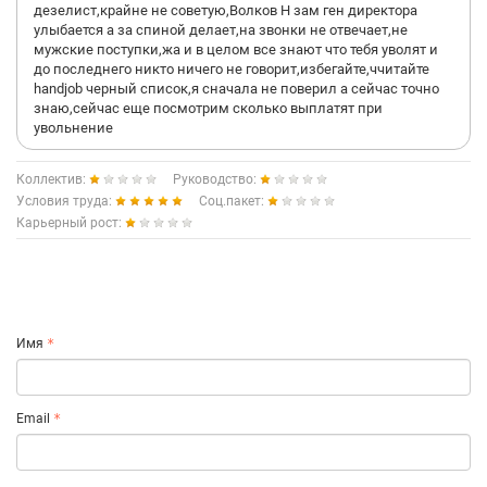
дезелист,крайне не советую,Волков Н зам ген директора
улыбается а за спиной делает,на звонки не отвечает,не
мужские поступки,жа и в целом все знают что тебя уволят и
до последнего никто ничего не говорит,избегайте,ччитайте
handjob черный список,я сначала не поверил а сейчас точно
знаю,сейчас еще посмотрим сколько выплатят при
увольнение
Коллектив:
Руководство:
Условия труда:
Соц.пакет:
Карьерный рост:
Имя
Email