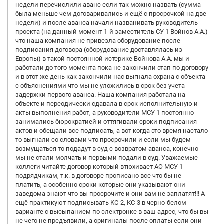
недели перечислили аванс если так можно назвать (сумма
была меньше чем договаривались и ещё с просрочкой на две
недели) и после аванса начали названивать руководитель
проекта (на данный момент 1-й заместитель СУ-1 Войнов А.А.)
что наша компания не привезла оборудование после
подписания договора (оборудование доставлялась из
Европы) в такой постоянной истерике Войнова А.А. мы и
работали до того момента пока не закончили этап по договору
и в этот же день как закончили нас выгнала охрана с объекта
с объяснениями что мы не уложились в срок без учета
задержки первого аванса. Наша компания работала на
объекте и переодически сдавала в срок исполнительную и
акты выполнения работ, а руководители МСУ-1 постоянно
занимались бюрократией и оттягивали сроки подписания
актов и обещали все подписать, а вот когда это время настало
то выгнали со словами что просрочили и если мы будем
возмущаться то подадут в суд с возвратом аванса, конечно
мы не стали молчать и первыми подали в суд. Уважаемые
коллеги читайте договор который втюхивает АО МСУ-1
подрядчикам, т.к. в договоре прописано все что бы не
платить, а особенно сроки которые они указывают они
заведома знают что вы просрочите и они вам не заплатят!!! А
ещё практикуют подписывать КС-2, КС-3 в черно-белом
варианте с высыпанием по электронке в ваш адрес, что бы вы
не чего не предъявили, а оригиналы после оплаты если они