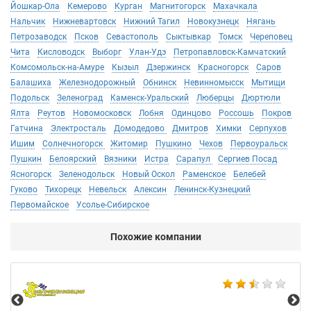
Йошкар-Ола
Кемерово
Курган
Магнитогорск
Махачкала
Нальчик
Нижневартовск
Нижний Тагил
Новокузнецк
Нягань
Петрозаводск
Псков
Севастополь
Сыктывкар
Томск
Череповец
Чита
Кисловодск
Выборг
Улан-Удэ
Петропавловск-Камчатский
Комсомольск-на-Амуре
Кызыл
Дзержинск
Красногорск
Саров
Балашиха
Железнодорожный
Обнинск
Невинномысск
Мытищи
Подольск
Зеленоград
Каменск-Уральский
Люберцы
Дюртюли
Ялта
Реутов
Новомосковск
Лобня
Одинцово
Россошь
Покров
Гатчина
Электросталь
Домодедово
Дмитров
Химки
Серпухов
Ишим
Солнечногорск
Житомир
Пушкино
Чехов
Первоуральск
Пушкин
Белоярский
Вязники
Истра
Сарапул
Сергиев Посад
Ясногорск
Зеленодольск
Новый Оскол
Раменское
Белебей
Гуково
Тихорецк
Невельск
Алексин
Ленинск-Кузнецкий
Первомайское
Усолье-Сибирское
Похожие компании
Не