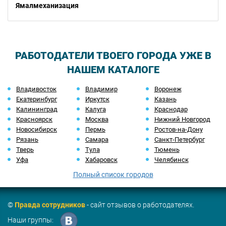
Ямалмеханизация
РАБОТОДАТЕЛИ ТВОЕГО ГОРОДА УЖЕ В
НАШЕМ КАТАЛОГЕ
Владивосток
Владимир
Воронеж
Екатеринбург
Иркутск
Казань
Калининград
Калуга
Краснодар
Красноярск
Москва
Нижний Новгород
Новосибирск
Пермь
Ростов-на-Дону
Рязань
Самара
Санкт-Петербург
Тверь
Тула
Тюмень
Уфа
Хабаровск
Челябинск
Полный список городов
©
Правда сотрудников
- сайт отзывов о работодателях.
Наши группы: