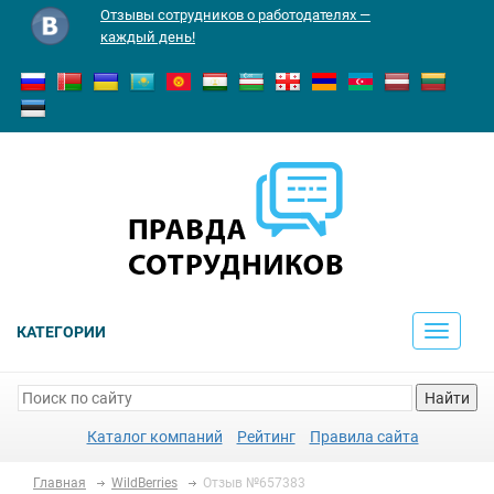
Отзывы сотрудников о работодателях —
каждый день!
КАТЕГОРИИ
Toggle
navigati
Найти
Каталог компаний
Рейтинг
Правила сайта
Главная
WildBerries
Отзыв №657383