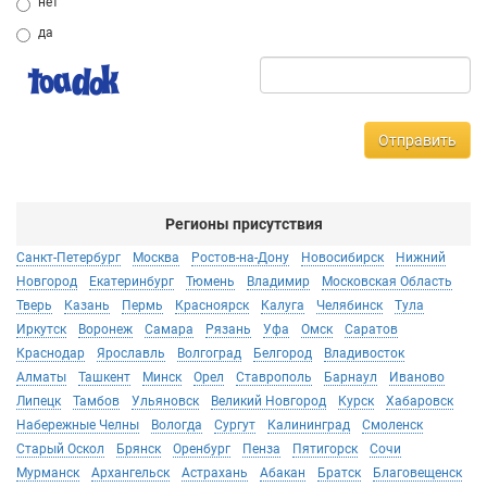
нет
да
Отправить
Регионы присутствия
Санкт-Петербург
Москва
Ростов-на-Дону
Новосибирск
Нижний
Новгород
Екатеринбург
Тюмень
Владимир
Московская Область
Тверь
Казань
Пермь
Красноярск
Калуга
Челябинск
Тула
Иркутск
Воронеж
Самара
Рязань
Уфа
Омск
Саратов
Краснодар
Ярославль
Волгоград
Белгород
Владивосток
Алматы
Ташкент
Минск
Орел
Ставрополь
Барнаул
Иваново
Липецк
Тамбов
Ульяновск
Великий Новгород
Курск
Хабаровск
Набережные Челны
Вологда
Сургут
Калининград
Смоленск
Старый Оскол
Брянск
Оренбург
Пенза
Пятигорск
Сочи
Мурманск
Архангельск
Астрахань
Абакан
Братск
Благовещенск