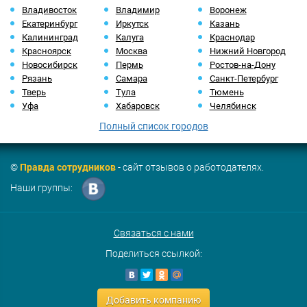
Владивосток
Владимир
Воронеж
Екатеринбург
Иркутск
Казань
Калининград
Калуга
Краснодар
Красноярск
Москва
Нижний Новгород
Новосибирск
Пермь
Ростов-на-Дону
Рязань
Самара
Санкт-Петербург
Тверь
Тула
Тюмень
Уфа
Хабаровск
Челябинск
Полный список городов
©
Правда сотрудников
- сайт отзывов о работодателях.
Наши группы:
Связаться с нами
Поделиться ссылкой:
Добавить компанию