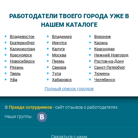
РАБОТОДАТЕЛИ ТВОЕГО ГОРОДА УЖЕ В
НАШЕМ КАТАЛОГЕ
Владивосток
Владимир
Воронеж
Екатеринбург
Иркутск
Казань
Калининград
Калуга
Краснодар
Красноярск
Москва
Нижний Новгород
Новосибирск
Пермь
Ростов-на-Дону
Рязань
Самара
Санкт-Петербург
Тверь
Тула
Тюмень
Уфа
Хабаровск
Челябинск
Полный список городов
©
Правда сотрудников
- сайт отзывов о работодателях.
Наши группы:
Связаться с нами