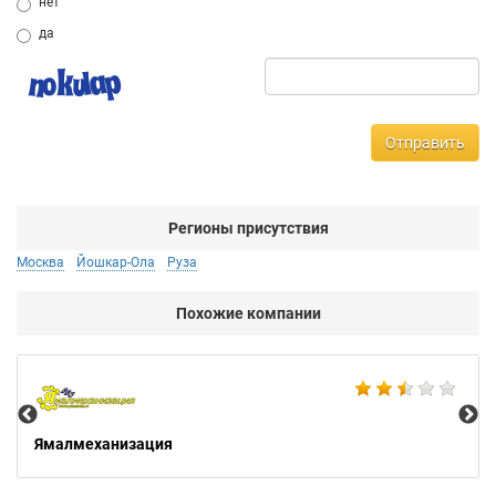
нет
да
Отправить
Регионы присутствия
Москва
Йошкар-Ола
Руза
Похожие компании
Не
Ямалмеханизация