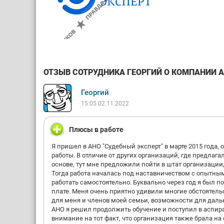
ОТЗЫВ СОТРУДНИКА ГЕОРГИЙ О КОМПАНИИ АН
Георгий
15:05 02.11.2022
Плюсы в работе
Я пришел в АНО "Судебный эксперт" в марте 2015 года,
работы. В отличие от других организаций, где предла
основе, тут мне предложили пойти в штат организации,
Тогда работа началась под наставничеством с опытным
работать самостоятельно. Буквально через год я был по
плате. Меня очень приятно удивили многие обстоятель
для меня и членов моей семьи, возможности для даль
АНО я решил продолжить обучение и поступил в аспиран
внимание на тот факт, что организация также брала н