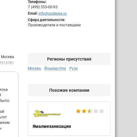
Телефоны:
7 (499) 553-00-93
Email:
info@sudexpa.ru
Сфера деятельности:
Производители и поставщики
: Москва
Регионы присутствия
№513781
Москва
Йошкар-Ола
Руза
иска
Похожие компании
й
было.
ной
ьгот
ником
Ямалмеханизация
ь