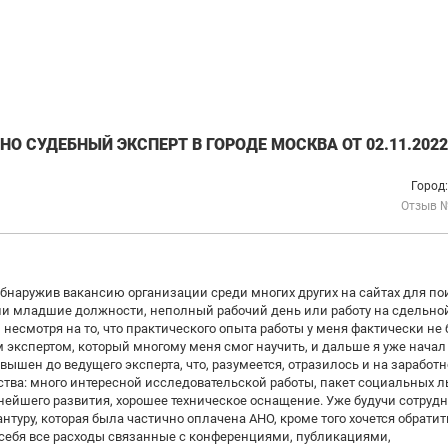
О СУДЕБНЫЙ ЭКСПЕРТ В ГОРОДЕ МОСКВА ОТ 02.11.2022
Город
Отзыв 
 обнаружив вакансию организации среди многих других на сайтах для по
гали младшие должности, неполный рабочий день или работу на сдельно
 несмотря на то, что практического опыта работы у меня фактически не 
 экспертом, который многому меня смог научить, и дальше я уже начал
вышен до ведущего эксперта, что, разумеется, отразилось и на заработ
ства: много интересной исследовательской работы, пакет социальных л
нейшего развития, хорошее техническое оснащение. Уже будучи сотруд
туру, которая была частично оплачена АНО, кроме того хочется обратит
а себя все расходы связанные с конференциями, публикациями,