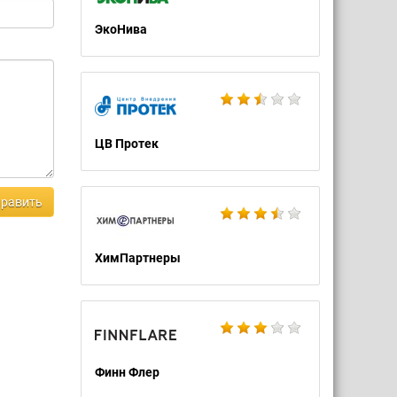
ЭкоНива
ЦВ Протек
равить
ХимПартнеры
Финн Флер