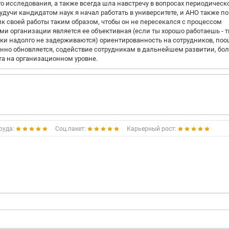
 исследования, а также всегда шла навстречу в вопросах периодическ
удучи кандидатом наук я начал работать в университете, и АНО также п
ик своей работы таким образом, чтобы он не пересекался с процессом
и организации является ее объективная (если ты хорошо работаешь - 
ки надолго не задерживаются) ориентированность на сотрудников, по
янно обновляется, содействие сотрудникам в дальнейшем развитии, бо
та на организационном уровне.
руда:
Соц.пакет:
Карьерный рост: