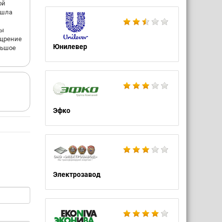
ой
ошла
ты
ощрение
Юнилевер
льшое
Эфко
Электрозавод