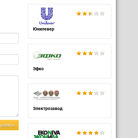
Юнилевер
Эфко
Электрозавод
равить