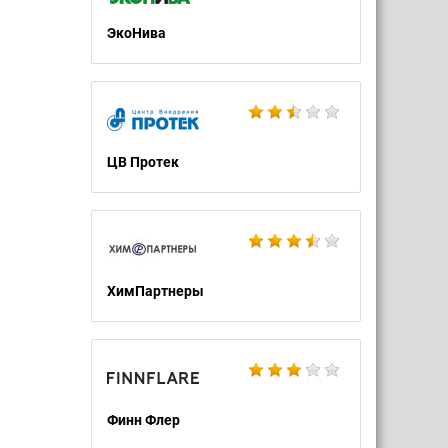
ЭкоНива
ЦВ Протек
ХимПартнеры
Финн Флер