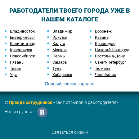
РАБОТОДАТЕЛИ ТВОЕГО ГОРОДА УЖЕ В
НАШЕМ КАТАЛОГЕ
Владивосток
Владимир
Воронеж
Екатеринбург
Иркутск
Казань
Калининград
Калуга
Краснодар
Красноярск
Москва
Нижний Новгород
Новосибирск
Пермь
Ростов-на-Дону
Рязань
Самара
Санкт-Петербург
Тверь
Тула
Тюмень
Уфа
Хабаровск
Челябинск
Полный список городов
©
Правда сотрудников
- сайт отзывов о работодателях.
Наши группы:
Связаться с нами