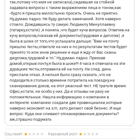
так,потому что имя не записала),сидевшая за стойкой
задавала вопросы с таким выражением лица и тоном,как
-будто я пришла милостыню просить. Очень не приятно.
Ну,думаю ладно. Не буду делать замечаний. Хотя наверно
стоило. Дождавшись ту самую Людмилу Минуллаевну
(татарку,кстати) ,я поняла ,что будет куча вопросов. Ответив на
кучу вопросов,показав ей документы(трудовая и диплом) ,я
была в шоке от того,что услышала дальше: "Вам на почту
пришлю тесты,ответьте на них и по результатам тестов будет
принято то или иное решение и еще я жду от Вас сканы
диgлома,трудовой и тп." Ну,думаю ладно. Приехав
домой,открыв почту,я была в шоке!!! 4 часа я отвечала на эти
дурацкие тесты,отправила ей на почту. На след. день
прислали отказ. А нельзя было сразу сказать ,что не
подходите,я столько времени потратила на поездку,на
сканирование доков, на этот ужасный тест. НЕ тратьте время.
Офис,кстати, не особо у них. Да и отзывы ни разу не
положительные. Нашла информацию о компании в
интернете: компанию создали две провинциалки,которые
наверно экономят на з/п, зато делают свой бизнес. И еще
вопрос: Куда они сливают отсканированные документы?
аж,страшно подумать
Соц.пакет:
Карьерный рост: