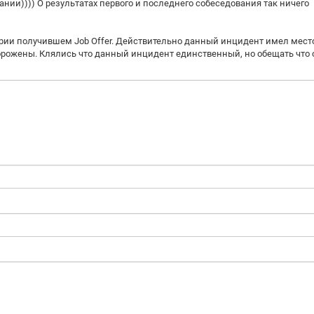
нии)))) О результатах первого и последнего собеседования так ничего
трии получившем Job Offer. Действительно данный инцидент имел мест
орожены. Клялись что данный инцидент единственный, но обещать что 