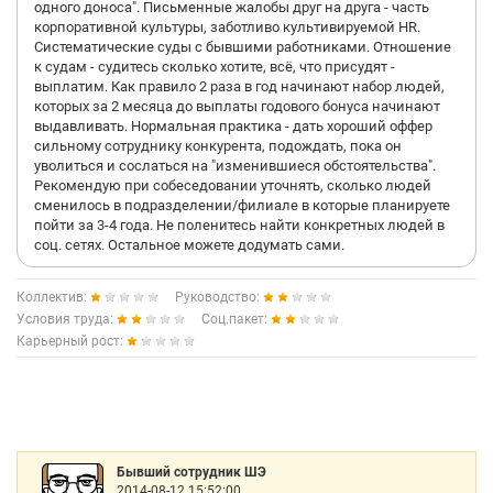
одного доноса". Письменные жалобы друг на друга - часть
корпоративной культуры, заботливо культивируемой HR.
Систематические суды с бывшими работниками. Отношение
к судам - судитесь сколько хотите, всё, что присудят -
выплатим. Как правило 2 раза в год начинают набор людей,
которых за 2 месяца до выплаты годового бонуса начинают
выдавливать. Нормальная практика - дать хороший оффер
сильному сотруднику конкурента, подождать, пока он
уволиться и сослаться на "изменившиеся обстоятельства".
Рекомендую при собеседовании уточнять, сколько людей
сменилось в подразделении/филиале в которые планируете
пойти за 3-4 года. Не поленитесь найти конкретных людей в
соц. сетях. Остальное можете додумать сами.
Коллектив:
Руководство:
Условия труда:
Соц.пакет:
Карьерный рост:
Бывший сотрудник ШЭ
2014-08-12 15:52:00