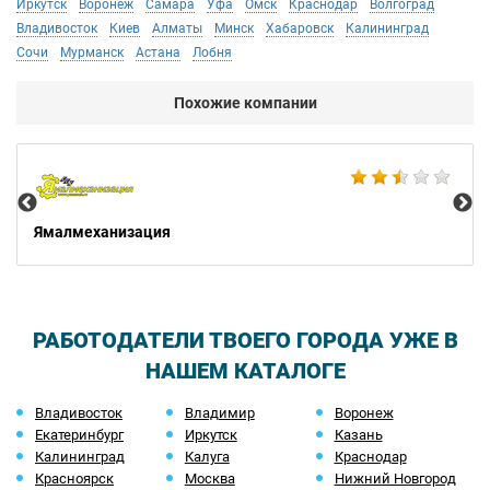
Иркутск
Воронеж
Самара
Уфа
Омск
Краснодар
Волгоград
Владивосток
Киев
Алматы
Минск
Хабаровск
Калининград
Сочи
Мурманск
Астана
Лобня
Похожие компании
Не
Ямалмеханизация
РАБОТОДАТЕЛИ ТВОЕГО ГОРОДА УЖЕ В
НАШЕМ КАТАЛОГЕ
Владивосток
Владимир
Воронеж
Екатеринбург
Иркутск
Казань
Калининград
Калуга
Краснодар
Красноярск
Москва
Нижний Новгород