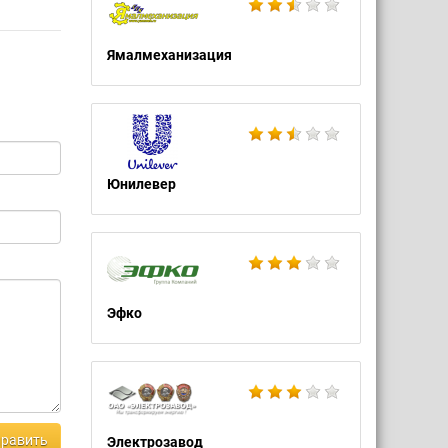
Ямалмеханизация
Юнилевер
Эфко
равить
Электрозавод