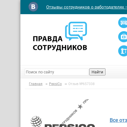
Отзывы сотрудников о работодателях 
Найти
Главная
PepsiCo
Отзыв №657338
Все от