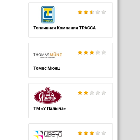
Топливная Компания ТРАССА
Томас Мюнц
ТМ «У Палыча»