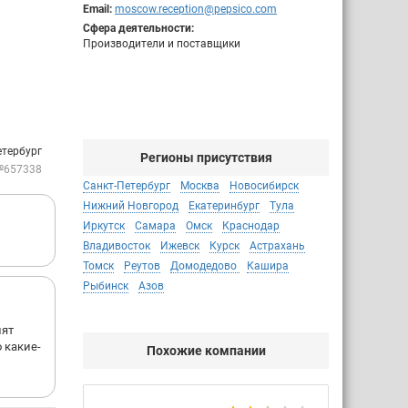
Email:
moscow.reception@pepsico.com
Сфера деятельности:
Производители и поставщики
етербург
Регионы присутствия
№657338
Санкт-Петербург
Москва
Новосибирск
Нижний Новгород
Екатеринбург
Тула
Иркутск
Самара
Омск
Краснодар
Владивосток
Ижевск
Курск
Астрахань
Томск
Реутов
Домодедово
Кашира
Рыбинск
Азов
лят
о какие-
Похожие компании