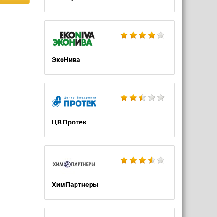
ЭкоНива
ЦВ Протек
ХимПартнеры