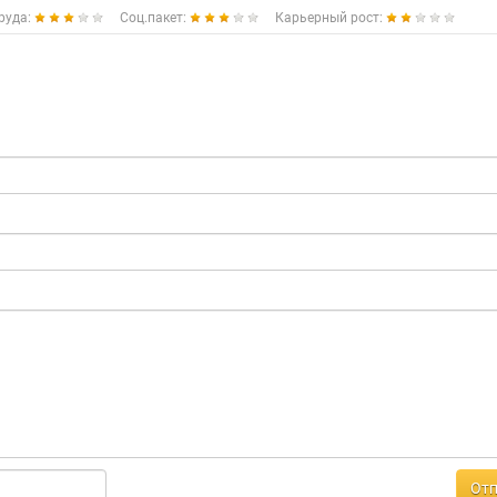
руда:
Соц.пакет:
Карьерный рост:
Отп