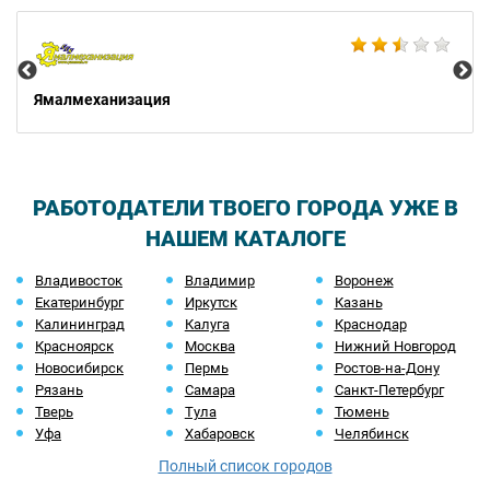
Не
Ямалмеханизация
РАБОТОДАТЕЛИ ТВОЕГО ГОРОДА УЖЕ В
НАШЕМ КАТАЛОГЕ
Владивосток
Владимир
Воронеж
Екатеринбург
Иркутск
Казань
Калининград
Калуга
Краснодар
Красноярск
Москва
Нижний Новгород
Новосибирск
Пермь
Ростов-на-Дону
Рязань
Самара
Санкт-Петербург
Тверь
Тула
Тюмень
Уфа
Хабаровск
Челябинск
Полный список городов