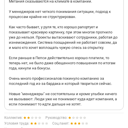
Метания сказываются на климате в компании.
У менеджеров нет четкого понимания ситуации, подход к
процессам крайне не структурирован.
Как часто бывает, у руля те, кто хорошо рапортует и
показывает красивую картинку, при этом многое прогнило
уже до нельзя. Проекты вытаскивают сотрудники, работая до
изнемождения. Система поощьрений не работает совсем, да
и мало кто хочет воплощать чужую спесь за открытку.
Если раньше в Пепси действительно хорошо платили, то
теперь нет, не было даже обещенного повышения по итогам
года, кинули на бонусы.
Очень много профессионалов покинуло компанию за
последний год из-за бардака и который твориться сейчас.
Новые "менеджеры" не состоятельны и кроме улыбки ничего
не вызывают. Люди уже не понимают куда идет компания, а
если понимают то идти дальше не хотят.
Коллектив:
Руководство:
Условия труда:
Соц.пакет: