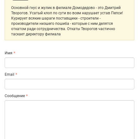
Основной гнус и жулик в филиале Домодедово - это Дмитрий
Творогов. Усатый клоп по сути во всем нарушает устав Пепси!
Курирует всякие шараги поставщики - строители -
производители низшего пошиба - которые с ним делятся
откатом ради сотрудничества. Откаты Творогов частично
таскает директору филиала
Имя
Email
Сообщение