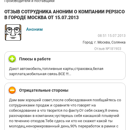
Производители и поставщики
ОТЗЫВ СОТРУДНИКА АНОНИМ О КОМПАНИИ PEPSICO
В ГОРОДЕ МОСКВА ОТ 15.07.2013
Аноним
08:51 15.07.2013
Город: г. Москва, Солянка
Отзыв №181903
Плюсы в работе
Дают автомобиль,топливные карты,страховка,белая
зарплата,мобильная связь.ВСЕ !!!...
Отрицательные стороны
Дам вам хороший совет,после собеседования пообщайтесь со
сотрудниками продаж и сравните что говорят на
собеседование а что творится по факту.От себя скажу,Я очень
разочарован в компании,чуствуешь себя какашкой плывучей
по течению отходов.Тебе сдесь ни кто не скажет какой ты
молодец,ненормированный день,90% переработок в рамки с