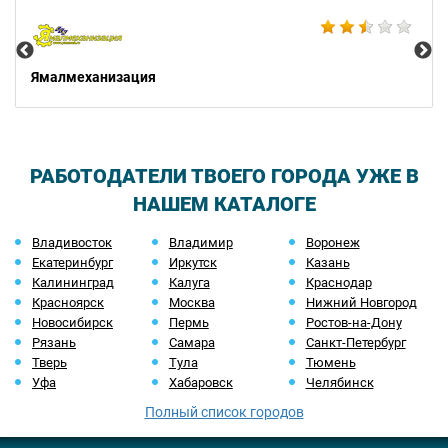
Не
Ямалмеханизация
РАБОТОДАТЕЛИ ТВОЕГО ГОРОДА УЖЕ В
НАШЕМ КАТАЛОГЕ
Владивосток
Владимир
Воронеж
Екатеринбург
Иркутск
Казань
Калининград
Калуга
Краснодар
Красноярск
Москва
Нижний Новгород
Новосибирск
Пермь
Ростов-на-Дону
Рязань
Самара
Санкт-Петербург
Тверь
Тула
Тюмень
Уфа
Хабаровск
Челябинск
Полный список городов