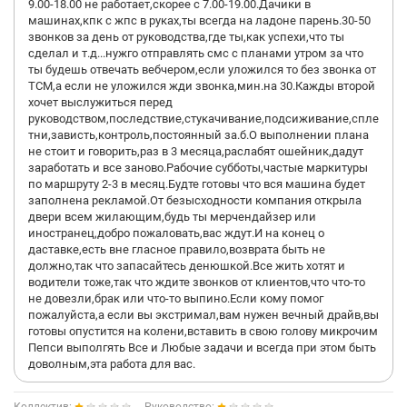
9.00-18.00 не работает,скорее с 7.00-19.00.Дачики в
машинах,кпк с жпс в руках,ты всегда на ладоне парень.30-50
звонков за день от руководства,где ты,как успехи,что ты
сделал и т.д...нужго отправлять смс с планами утром за что
ты будешь отвечать вебчером,если уложился то без звонка от
ТСМ,а если не уложился жди звонка,мин.на 30.Кажды второй
хочет выслужиться перед
руководством,последствие,стукачивание,подсиживание,спле
тни,зависть,контроль,постоянный за.б.О выполнении плана
не стоит и говорить,раз в 3 месяца,раслабят ошейник,дадут
заработать и все заново.Рабочие субботы,частые маркитуры
по маршруту 2-3 в месяц.Будте готовы что вся машина будет
заполнена рекламой.От безысходности компания открыла
двери всем жилающим,будь ты мерчендайзер или
иностранец,добро пожаловать,вас ждут.И на конец о
даставке,есть вне гласное правило,возврата быть не
должно,так что запасайтесь денюшкой.Все жить хотят и
водители тоже,так что ждите звонков от клиентов,что что-то
не довезли,брак или что-то выпино.Если кому помог
пожалуйста,а если вы экстримал,вам нужен вечный драйв,вы
готовы опустится на колени,вставить в свою голову микрочим
Пепси выполгять Все и Любые задачи и всегда при этом быть
доволным,эта работа для вас.