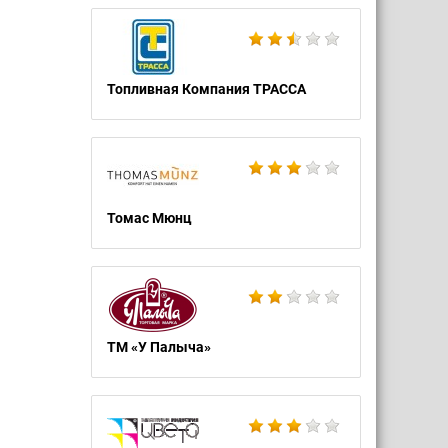
Топливная Компания ТРАССА
Томас Мюнц
ТМ «У Палыча»