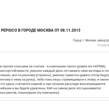
EPSICO В ГОРОДЕ МОСКВА ОТ 08.11.2013
Город: г. Москва, завод 
Отзыв 
и прочее плюсами не считаю - в компаниях такого уровня это НОРМА).
рстрессоустойчивости; умению каждый день отстаивать свои взгляды и п
еланию, все по-разному устроены); умению грамотно давать отпор быдлу
ому к нему за ручку), либо пока лишь стремящемуся к этому; и након
, что здесь считается нормой и при лучшем раскладе вознаграждается
ьнейшем и вы будете удивлены, КАК на самом деле это оценивается
ных рангов, покинувших эту компанию).