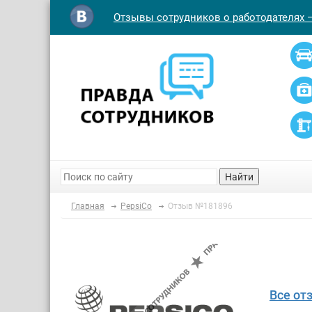
Отзывы сотрудников о работодателях 
Найти
Главная
PepsiCo
Отзыв №181896
Все от