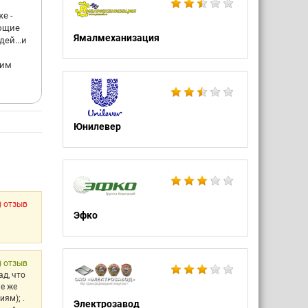
е -
еющие
Ямалмеханизация
ей...и
щим
Юнилевер
) отзыв
Эфко
) отзыв
ад, что
ие же
ям); .
Электрозавод