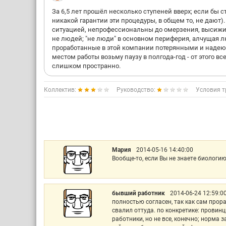
За 6,5 лет прошёл несколько ступеней вверх; если бы с
никакой гарантии эти процедуры, в общем то, не дают)
ситуацией, непрофессиональны до омерзения, высижива
не людей; "не люди" в основном периферия, алчущая лю
проработанные в этой компании потерянными и надеюсь
местом работы возьму паузу в полгода-год - от этого вс
слишком пространно.
Коллектив:
Руководство:
Условия т
Мария
2014-05-16 14:40:00
Вообще-то, если Вы не знаете биологию
бывший работник
2014-06-24 12:59:0
полностью согласен, так как сам прора
свалил оттуда. по конкретике: провин
работники, но не все, конечно; норма 