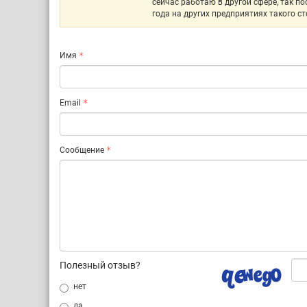
сейчас работаю в другой сфере, так по
года на других предприятиях такого с
Имя
Email
Сообщение
Полезный отзыв?
нет
да