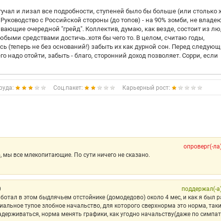
тучал и лизал все подробности, ступеней было бы больше (или столько ж
. Руководство с Российской стороны (до топов) - на 90% зомби, не влад
ющие очередной "грейд". Коллектив, думаю, как везде, состоит из люд
быми средствами достичь..хотя бы чего то. В целом, считаю годы,
 (теперь не без оснований!) забыть их как дурной сон. Перед следую
его надо отойти, забыть - благо, сторонний доход позволяет. Сорри, если
руда:
Соц.пакет:
Карьерный рост:
опроверг(-ла
, мы все млекопитающие. По сути ничего не сказано.
0
поддержал(-а
ботал в этом быдлячьем отстойнике (домодедово) около 4 мес, и как я был р
циальное тупое злобное начальство, для которого сверхнорма это норма, так
задерживаться, норма менять графики, как угодно начальству(даже по симпати