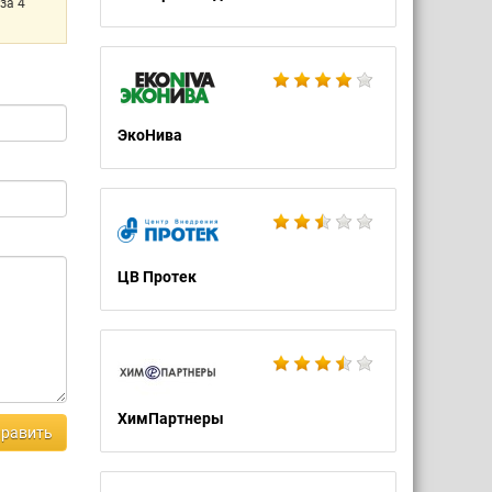
за 4
ЭкоНива
ЦВ Протек
ХимПартнеры
равить