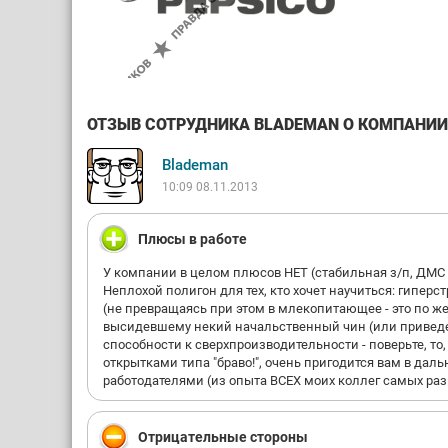
ОТЗЫВ СОТРУДНИКА BLADEMAN О КОМПАНИИ P
Blademan
10:09 08.11.2013
Плюсы в работе
У компании в целом плюсов НЕТ (стабильная з/п, ДМС 
Неплохой полигон для тех, кто хочет научиться: гипе
(не превращаясь при этом в млекопитающее - это по ж
высидевшему некий начальственный чин (или приведенн
способности к сверхпроизводительности - поверьте, то
открытками типа "браво!", очень пригодится вам в дал
работодателями (из опыта ВСЕХ моих коллег самых раз
Отрицательные стороны