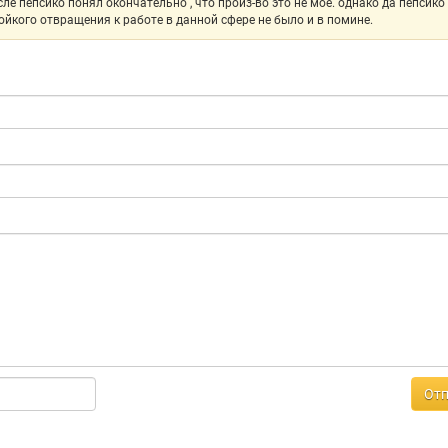
сле пепсико понял окончательно , что произ-во это не мое. однако да пепсико 
тойкого отвращения к работе в данной сфере не было и в помине.
Отп