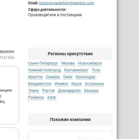
Email:
moscow.reception@pepsico.com
Сфера деятельности:
Производители и поставщики
Шерризон
Регионы присутствия
№181896
Санкт-Петербург
Москва
Новосибирск
Нижний Новгород
Екатеринбург
Тула
Иркутск
Самара
Омск
Краснодар
Владивосток
Ижевск
Курск
Астрахань
озицию
Томск
Реутов
Домодедово
Кашира
,
Рыбинск
Азов
ец,
Похожие компании